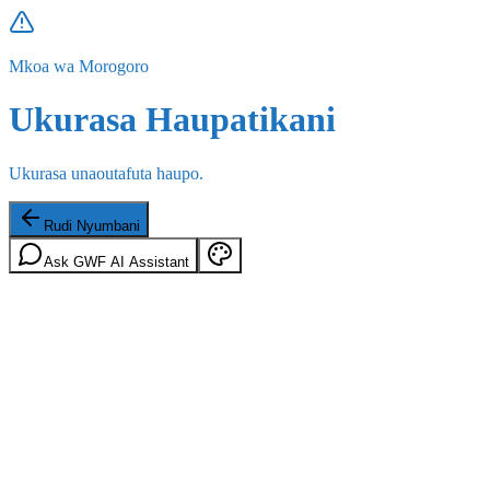
Mkoa wa Morogoro
Ukurasa Haupatikani
Ukurasa unaoutafuta haupo.
Rudi Nyumbani
Ask GWF AI Assistant