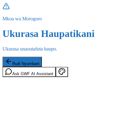
Mkoa wa Morogoro
Ukurasa Haupatikani
Ukurasa unaoutafuta haupo.
Rudi Nyumbani
Ask GWF AI Assistant