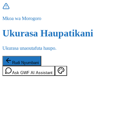
Mkoa wa Morogoro
Ukurasa Haupatikani
Ukurasa unaoutafuta haupo.
Rudi Nyumbani
Ask GWF AI Assistant