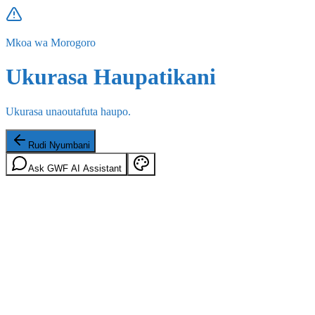
Mkoa wa Morogoro
Ukurasa Haupatikani
Ukurasa unaoutafuta haupo.
Rudi Nyumbani
Ask GWF AI Assistant