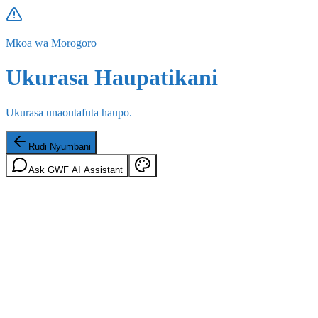
Mkoa wa Morogoro
Ukurasa Haupatikani
Ukurasa unaoutafuta haupo.
Rudi Nyumbani
Ask GWF AI Assistant