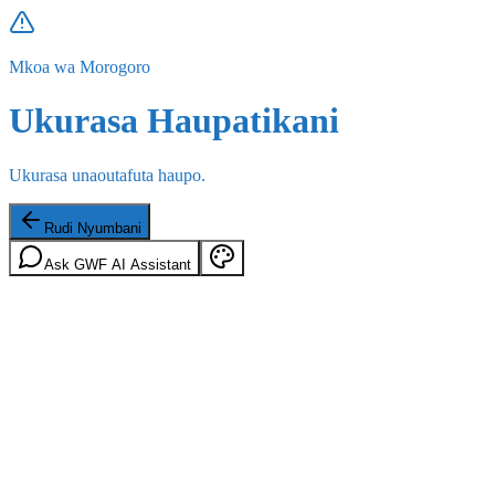
Mkoa wa Morogoro
Ukurasa Haupatikani
Ukurasa unaoutafuta haupo.
Rudi Nyumbani
Ask GWF AI Assistant