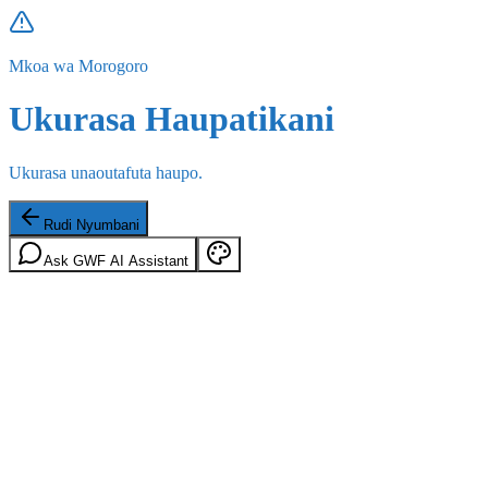
Mkoa wa Morogoro
Ukurasa Haupatikani
Ukurasa unaoutafuta haupo.
Rudi Nyumbani
Ask GWF AI Assistant