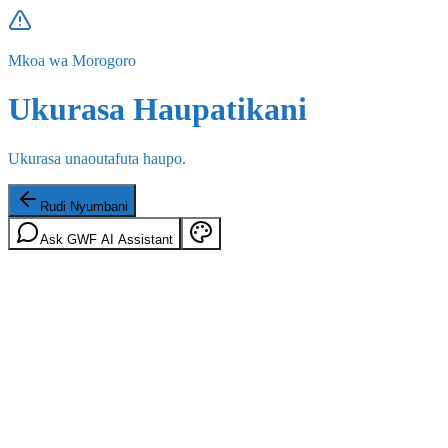
Mkoa wa Morogoro
Ukurasa Haupatikani
Ukurasa unaoutafuta haupo.
Rudi Nyumbani
Ask GWF AI Assistant