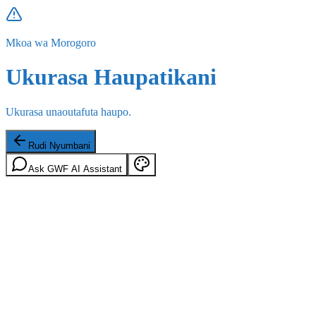
Mkoa wa Morogoro
Ukurasa Haupatikani
Ukurasa unaoutafuta haupo.
Rudi Nyumbani
Ask GWF AI Assistant